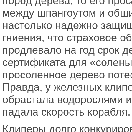
пород дерева, то его про
между шпангоутом и обши
настолько надежно защищ
гниения, что страховое 
продлевало на год срок д
сертификата для «солены
просоленное дерево поте
Правда, у железных клип
обрастала водорослями и
падала скорость корабля
Клиперы долго конкуриро