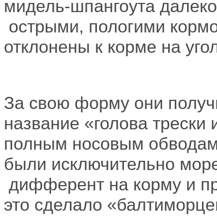
мидель-шпангоута далеко
острыми, пологими корм
отклонены к корме на уго
За свою форму они получ
название «голова трески 
полным носовым обводам 
были исключительно мор
дифферент на корму и пр
это сделало «балтиморце