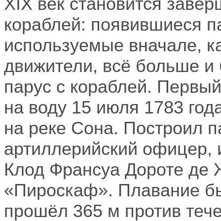
XIX
век становится заве
кораблей: появившиеся 
используемые вначале, к
движители, всё больше и
парус с кораблей.
Первый
на воду 15 июля 1783 год
на реке Сона. Построил 
артиллерийский офицер, 
Клод Франсуа Дороте де 
«Пироскаф». Плавание б
прошёл
365 м
против тече